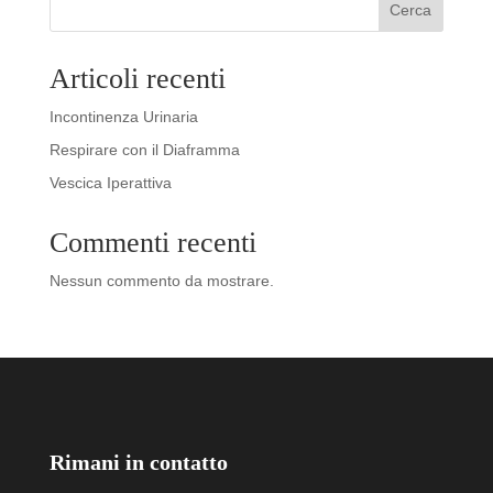
Cerca
Articoli recenti
Incontinenza Urinaria
Respirare con il Diaframma
Vescica Iperattiva
Commenti recenti
Nessun commento da mostrare.
Rimani in contatto