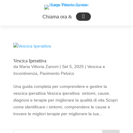

Chiama ora
Vescica Iperattiva
da
Maria Vittoria Zanoni
|
Set 5, 2025
|
Vescica e
Incontinenza
,
Pavimento Pelvico
Una guida completa per comprendere e gestire la
vescica iperattiva Vescica iperattiva: sintomi, cause,
diagnosi e terapie per migliorare la qualità di vita Scopri
come identificare i sintomi, comprendere le cause e
trovare le migliori terapie per migliorare la tua...